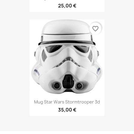
25,00 €
favorite_border
Mug Star Wars Stormtrooper 3d
35,00 €