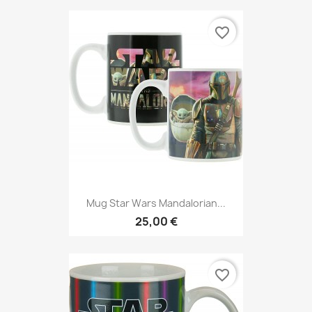
favorite_border
Mug Star Wars Mandalorian...
25,00 €
favorite_border