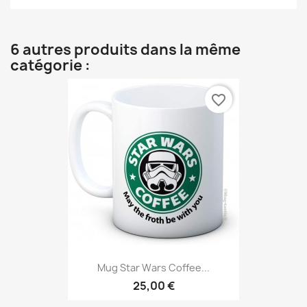
6 autres produits dans la même
catégorie :
favorite_border
Mug Star Wars Coffee...
25,00 €