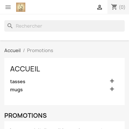
shopping_cart


(0)
search
Accueil
Promotions
ACCUEIL

tasses

mugs
PROMOTIONS