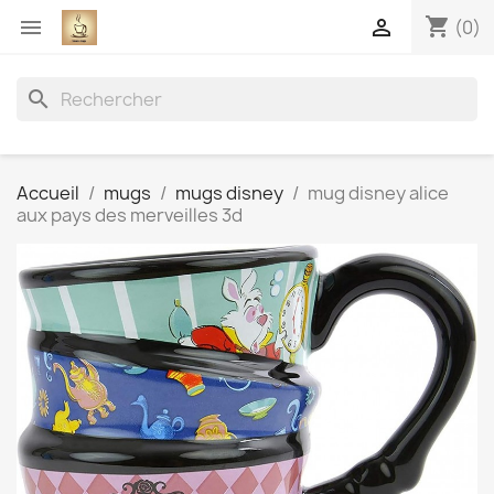
shopping_cart


(0)
search
Accueil
mugs
mugs disney
mug disney alice
aux pays des merveilles 3d