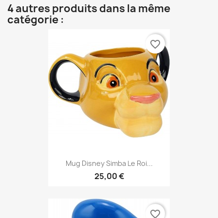
4 autres produits dans la même
catégorie :
favorite_border
Mug Disney Simba Le Roi...
25,00 €
favorite_border