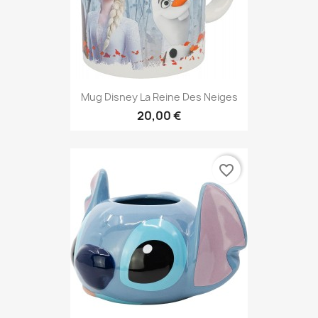
Mug Disney La Reine Des Neiges
20,00 €
favorite_border