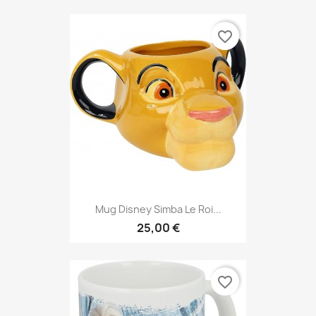
favorite_border
Mug Disney Simba Le Roi...
25,00 €
favorite_border