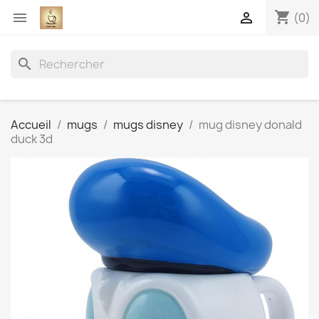
shopping_cart


(0)
search
Accueil
mugs
mugs disney
mug disney donald
duck 3d