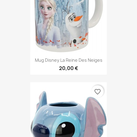
Mug Disney La Reine Des Neiges
20,00 €
favorite_border